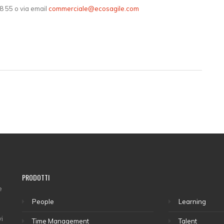
8 55 o via email
commerciale@ecosagile.com
PRODOTTI
e
People
Learning
vi
Time Management
Talent