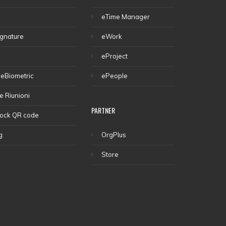
eTime Manager
gnature
eWork
eProject
eBiometric
ePeople
e Riunioni
PARTNER
lock QR code
g
OrgPlus
Store