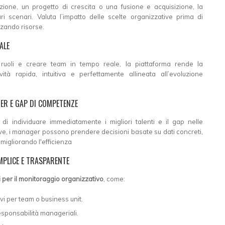
azione, un progetto di crescita o una fusione e acquisizione, la
ri scenari. Valuta l’impatto delle scelte organizzative prima di
zzando risorse.
ALE
e ruoli e creare team in tempo reale, la piattaforma rende la
vità rapida, intuitiva e perfettamente allineata all’evoluzione
ER E GAP DI COMPETENZE
di individuare immediatamente i migliori talenti e il gap nelle
ve, i manager possono prendere decisioni basate su dati concreti,
migliorando l'efficienza
MPLICE E TRASPARENTE
 per il monitoraggio organizzativo
, come:
ivi per team o business unit.
responsabilità manageriali.