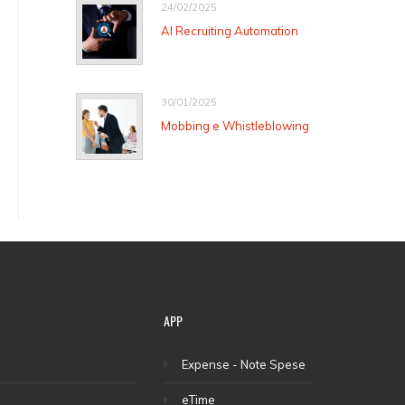
24/02/2025
AI Recruiting Automation
30/01/2025
Mobbing e Whistleblowing
APP
Expense - Note Spese
eTime