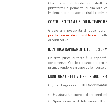
Che tu stia affrontando una ristruttur
piattaforma ti permette di simulare va
implementarle, riducendo rischi e ottimi
COSTRUISCI TEAM E RUOLI IN TEMPO RE
Grazie alla possibilità di aggiunger
pianificazione della workforce
un’atti
organizzativa.
IDENTIFICA RAPIDAMENTE TOP PERFORM
Un altro punto di forza è la capacità 
competenze. Grazie a dashboard intuiti
promuovendo lo sviluppo delle risorse e 
MONITORA OBIETTIVI E KPI IN MODO SE
OrgChart Agile integra
KPI fondamentali
Headcount
: numero di dipendenti att
Span of control
: distribuzione delle 