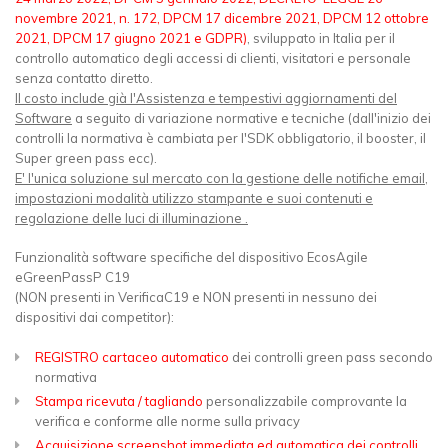
novembre 2021, n. 172, DPCM 17 dicembre 2021, DPCM 12 ottobre
2021, DPCM 17 giugno 2021 e GDPR)
, sviluppato in Italia per il
controllo automatico degli accessi di clienti, visitatori e personale
senza contatto diretto.
Il costo include già l'Assistenza e tempestivi aggiornamenti del
Software
a seguito di variazione normative e tecniche (dall'inizio dei
controlli la normativa è cambiata per l'SDK obbligatorio, il booster, il
Super green pass ecc).
E' l'unica soluzione sul mercato con la gestione delle notifiche email,
impostazioni modalità utilizzo stampante e suoi contenuti e
regolazione delle luci di illuminazione .
Funzionalità software specifiche del dispositivo EcosAgile
eGreenPassP C19
(NON presenti in VerificaC19 e NON presenti in nessuno dei
dispositivi dai competitor):
REGISTRO cartaceo automatico
dei controlli green pass secondo
normativa
Stampa ricevuta / tagliando
personalizzabile comprovante la
verifica e conforme alle norme sulla privacy
Acquisizione screenshot immediata ed automatica dei controlli