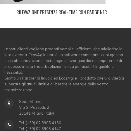
RILEVAZIONE PRESENZE REAL-TIME CON BADGE NFC
I nostri clienti vogliono prodotti semplici, efficienti, che migliorino la
loro azienda. EcosAgile non è un software come tanti, coniuga una
spiccata innovazione, tecnologie di avanguardia e competenze di
processo in una linea di soluzioni unica per usabilità, qualità e
flessibilità.
Siamo un Partner di fiducia ed EcosAgile il prodotto che vi aiuterà a
superare gli attuali limiti e a liberare le energie della vostra
organizzazione.
Sede Milano:
Via G. Pezzotti, 2
20141 Milano (Italy)
Tel. (+39) 02 8905 4136
Tel. (+39) 02 8905 4147