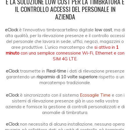
È LA SOLUZIONE LOW COST PER LA TIMBRATURA E
IL CONTROLLO ACCESSI DEL PERSONALE IN
AZIENDA
eClock
è l’innovativo timbracartellino digitale
low cost
, ma di
alta qualità, per la rilevazione presenze e il controllo accessi
del personale che lavora in sede, uffici, negozi, magazzini o
aree produttive. L’unico marcatempo che
si attiva in
1
minuto
con una semplice connessione Wi-Fi, Ethernet e con
SIM 4G LTE
.
eClock
trasmette in
Real-time
i dati di rilevazione presenze
garantendo un
risparmio di 10 volte superiore
rispetto a un
marcatempo tradizionale.
eClock
è sincronizzato con il sistema
Ecosagile Time
e con i
sistemi di rilevazione presenze già in uso nella vostra
azienda e fornisce la gestione di controlli personalizzati e di
anomalie di timbratura.
eClock
non necessita di alcuna installazione, nessuna opera
muraria, nè collettore dati, nè unità di controllo, nè terminale,