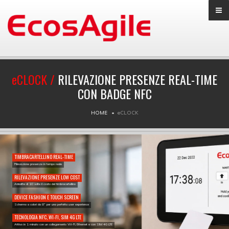
e
CLOCK /
RILEVAZIONE PRESENZE REAL-TIME
CON BADGE NFC
HOME
e
CLOCK
TIMBRACARTELLINO REAL-TIME
Rilevazione presenze in tempo reale
RILEVAZIONE PRESENZE LOW COST
Abbatte di 10 volte il costo del timbracartellino
DEVICE FASHION E TOUCH SCREEN
Schermo a colori da 8” per una perfetta user experience
TECNOLOGIA NFC, WI-FI, SIM 4G LTE
Attivo in 1 minuto con un collegamento Wi-Fi, Ethernet e con SIM 4G LTE