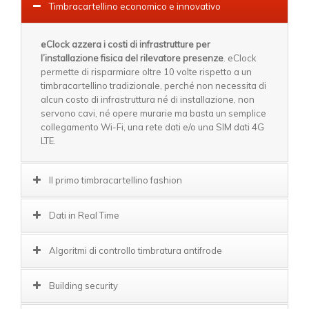
Timbracartellino economico e innovativo
eClock azzera i costi di infrastrutture per
l’installazione fisica del rilevatore presenze
. eClock
permette di risparmiare oltre 10 volte rispetto a un
timbracartellino tradizionale, perché non necessita di
alcun costo di infrastruttura né di installazione, non
servono cavi, né opere murarie ma basta un semplice
collegamento Wi-Fi, una rete dati e/o una SIM dati 4G
LTE.
Il primo timbracartellino fashion
Dati in Real Time
Algoritmi di controllo timbratura antifrode
Building security