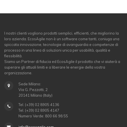
I nostri clienti vogliono prodotti semplici, efficienti, che migliorino la
loro azienda. EcosAgile non è un software come tanti, coniuga una
spiccata innovazione, tecnologie di avanguardia e competenze di
processo in una linea di soluzioni unica per usabilità, qualità e
flessibilità.
Siamo un Partner di fiducia ed EcosAgile il prodotto che vi aiuterà a
superare gli attuali limiti e a liberare le energie della vostra
organizzazione.
Sede Milano:
Via G. Pezzotti, 2
20141 Milano (Italy)
Tel. (+39) 02 8905 4136
Tel. (+39) 02 8905 4147
Numero Verde: 800 66 98 55