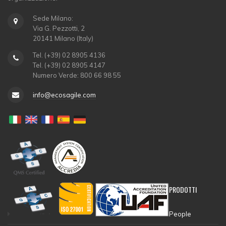
Sede Milano:
Via G. Pezzotti, 2
20141 Milano (Italy)
Tel. (+39) 02 8905 4136
Tel. (+39) 02 8905 4147
Numero Verde: 800 66 98 55
info@ecosagile.com
PRODOTTI
People