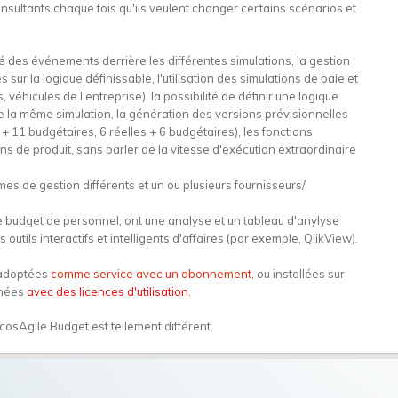
onsultants chaque fois qu'ils veulent changer certains scénarios et
ité des événements derrière les différentes simulations, la gestion
ur la logique définissable, l'utilisation des simulations de paie et
éhicules de l'entreprise), la possibilité de définir une logique
e la même simulation, la génération des versions prévisionnelles
+ 11 budgétaires, 6 réelles + 6 budgétaires), les fonctions
ns de produit, sans parler de la vitesse d'exécution extraordinaire
mes de gestion différents et un ou plusieurs fournisseurs/
e budget de personnel, ont une analyse et un tableau d'anylyse
tils interactifs et intelligents d'affaires (par exemple, QlikView).
e adoptées
comme service avec un abonnement
, ou installées sur
nnées
avec des licences d'utilisation
.
osAgile Budget est tellement différent.