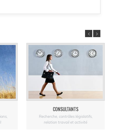
CONSULTANTS
ions,
Recherche, contrôles législatifs,
Ge
l
relation travail et activité