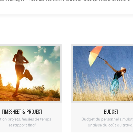
TIMESHEET & PROJECT
BUDGET
ion projets, feuilles de temps
Budget du personnel,simulat
et rapport final
analyse du coût du travai