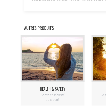
AUTRES PRODUITS
HEALTH & SAFETY
Santé et sécurité
Gest
e
au travail