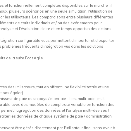
es et fonctionnellement complètes disponibles sur le marché : il
ux, plusieurs scénarios en une seule simulation, l'utilisation de
r les utilisateurs. Les comparaisons entre plusieurs différentes
éléments de coûts individuels et / ou des événements pour
nalyse et l'évaluation claire et en temps opportun des actions
ntégration configurable vous permettent d'importer et d'exporter
s problèmes fréquents d'intégration vus dans les solutions
its de la suite EcosAgile.
s des utilisateurs, tout en offrant une flexibilité totale et une
t pas égaler).
sseur de paie ou un pays / monnaie : il est multi-paie, multi-
figurable avec des modèles de complexité variable en fonction des
 permet l'agrégation des données et l'analyse multi-devises !
 traiter les données de chaque système de paie / administration
uvent être gérés directement par l'utilisateur final, sans avoir à