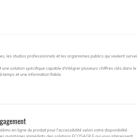
lles, les studios professionnels et les organismes publics qui veulent survei
t une solution spécifique capable d'intégrer plusieurs chiffres clés dans
à temps et une information fiable.
ngagement
mo en ligne du produit pour l'accessibilité selon votre disponibilité.
et les avantages immédiats des solutions ECOSAGILE qui vous intéressent.