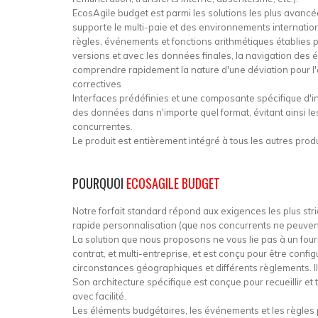
EcosAgile budget est parmi les solutions les plus avancé
supporte le multi-paie et des environnements internationa
règles, événements et fonctions arithmétiques établies pa
versions et avec les données finales, la navigation des 
comprendre rapidement la nature d'une déviation pour l'a
correctives
Interfaces prédéfinies et une composante spécifique d'i
des données dans n'importe quel format, évitant ainsi le
concurrentes.
Le produit est entièrement intégré à tous les autres produ
POURQUOI
ECOSAGILE BUDGET
Notre forfait standard répond aux exigences les plus stricte
rapide personnalisation (que nos concurrents ne peuven
La solution que nous proposons ne vous lie pas à un fourni
contrat, et multi-entreprise, et est conçu pour être con
circonstances géographiques et différents règlements. Il
Son architecture spécifique est conçue pour recueillir et
avec facilité.
Les éléments budgétaires, les événements et les règles pe