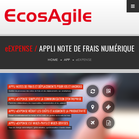
e
EXPENSE /
APPLI NOTE DE FRAIS NUMÉRIQUE
HOME
APP
e
EXPENSE
APPLI NOTES DE FRAIS ET DÉPLACEMENTS POUR IOS ET ANDROID
Gestion du processus des notes de frais et des déplacements sur smartphone
APPLI
e
EXPENSE SIMPLIFIE LA COMMUNICATION D’ENTREPRISE
Parmi les collaborateurs, les responsables, l’administration et les salaires
APPLI
e
EXPENSE RÉDUIT LES COÛTS ET AUGMENTE LA PRODUCTIVITÉ
Réduit considérablement les temps et les coûts de gestion de la note de frais
APPLI
e
EXPENSE EST MULTI-PAYS ET MULTI-DEVISES
Taux de change automatiques, géolocalisation, synchronisation à bande réduite